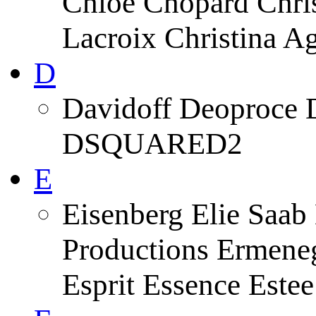
Chloe Chopard Chris
Lacroix Christina A
D
Davidoff Deoproce 
DSQUARED2
E
Eisenberg Elie Saab
Productions Ermeneg
Esprit Essence Este