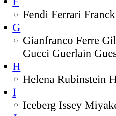
F
Fendi Ferrari Franck
G
Gianfranco Ferre Gi
Gucci Guerlain Gue
H
Helena Rubinstein 
I
Iceberg Issey Miyak