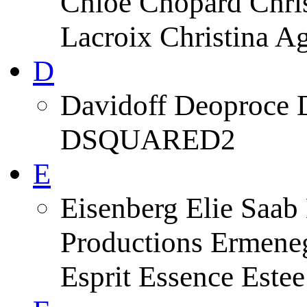
Chloe Chopard Chris
Lacroix Christina A
D
Davidoff Deoproce 
DSQUARED2
E
Eisenberg Elie Saab
Productions Ermeneg
Esprit Essence Este