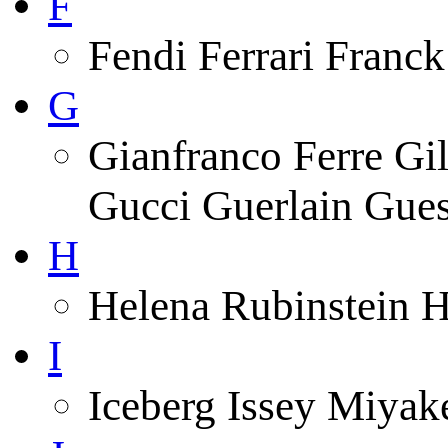
F
Fendi Ferrari Franck
G
Gianfranco Ferre Gi
Gucci Guerlain Gue
H
Helena Rubinstein 
I
Iceberg Issey Miyak